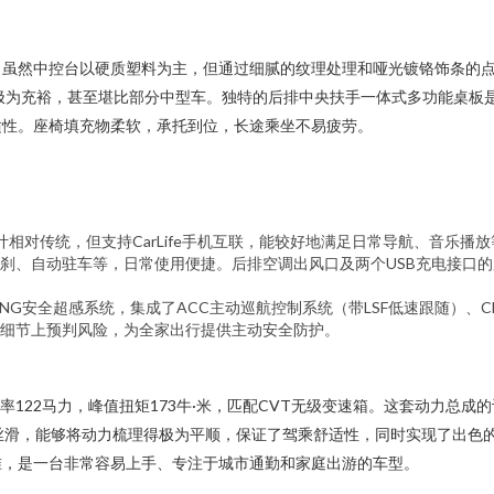
虽然中控台以硬质塑料为主，但通过细腻的纹理处理和哑光镀铬饰条的点
空间极为充裕，甚至堪比部分中型车。独特的后排中央扶手一体式多功能桌
适性。座椅填充物柔软，承托到位，长途乘坐不易疲劳。
相对传统，但支持CarLife手机互联，能较好地满足日常导航、音乐
刹、自动驻车等，日常使用便捷。后排空调出风口及两个USB充电接口
NSING安全超感系统，集成了ACC主动巡航控制系统（带LSF低速跟随）、
细节上预判风险，为全家出行提供主动安全防护。
，最大功率122马力，峰值扭矩173牛·米，匹配CVT无级变速箱。这套动
，能够将动力梳理得极为平顺，保证了驾乘舒适性，同时实现了出色的燃油经
准，是一台非常容易上手、专注于城市通勤和家庭出游的车型。