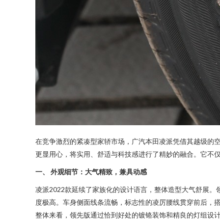
在竞争激烈的紧凑型家轿市场，广汽本田凌派凭借其越级的空间、
更显用心，将实用、舒适与科技感进行了精妙的融合。它不
一、 外观细节：大气精致，兼具动感
凌派2022款延续了家族化的设计语言，整体造型大气舒展
度极高。车身侧面线条流畅，标志性的凌厉腰线贯穿前后，搭
整体来看，领先版通过恰到好处的镀铬装饰和精良的灯组设