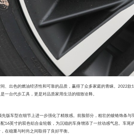
出色的燃油经济性和可靠的品质，赢得了众多家庭的青睐。2022款180
仅是一台代步工具，更是对品质家用生活的细致诠释。
。领先版车型在细节上进一步强化了精致感。前脸部分，粗壮的镀铬饰条与
配16英寸的双色铝合金轮毂，为沉稳的车身增添了一丝动感气息。车尾的“
计，在稳重与时尚之间取得了良好平衡。