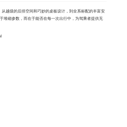
实上。从越级的后排空间和巧妙的桌板设计，到全系标配的丰富安
在于堆砌参数，而在于能否在每一次出行中，为驾乘者提供无
l