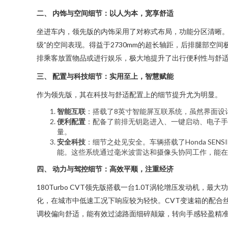
二、 内饰与空间细节：以人为本，宽享舒适
坐进车内，领先版的内饰采用了对称式布局，功能分区清晰。
级”的空间表现。得益于2730mm的超长轴距，后排腿部
排乘客放置物品或进行娱乐，极大地提升了出行便利性与舒
三、 配置与科技细节：实用至上，智慧赋能
作为领先版，其在科技与舒适配置上的细节提升尤为明显。
智能互联
：搭载了8英寸智能屏互联系统，虽然界面设计
便利配置
：配备了前排无钥匙进入、一键启动、电子手
量。
安全科技
：细节之处见安全。车辆搭载了Honda SE
能。这些系统通过毫米波雷达和摄像头协同工作，能在
四、 动力与驾控细节：高效平顺，注重经济
180Turbo CVT领先版搭载一台1.0T涡轮增压发动机
化，在城市中低速工况下响应较为轻快。CVT变速箱的配合丝滑
调校偏向舒适，能有效过滤路面细碎颠簸，转向手感轻盈精