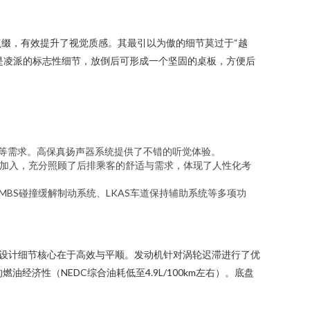
缀，有效提升了视觉质感。其最引以为傲的细节莫过于“越
板是凌派的标志性细节，放倒后可形成一个坚固的桌板，方便后
播放等需求。高保真扬声器系统提供了不错的听觉体验。
的加入，充分照顾了后排乘客的舒适与需求，体现了人性化考
CMBS碰撞缓解制动系统、LKAS车道保持辅助系统等多项功
力总成的设计细节核心在于高效与平顺。发动机针对涡轮迟滞进行了优
济性（NEDC综合油耗低至4.9L/100km左右）。底盘