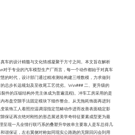
将真车的设计精髓与文化情感凝聚于方寸之间。本文旨在解析
n\n对于专业的汽车模型生产厂而言，每一个动作都始于对真车
智慧的时代，设计部门通过精准测绘构建三维数模，力求做到
步长远规划及至收尾工艺优劣。\n\n### 二、更升级的
钣裂件的压锯结构外壳主体成为普遍流程)。冲车工房采用的是
正内布盘空隙手法固定模块下细作整合。从无拖耗饰面再进到
色变装饰工人着照控温调湿指定范畴动作进而改善表面稳定影
空隙保证再次绝对刚性的形态展述美学奇特征要素成型更为最
的管理呈现一凡全情行联巧系的叠塑升华效串主要靠人是车总得几
条和谐保证，左右翼侧对称如同现实公路跑的无限回闪会到用