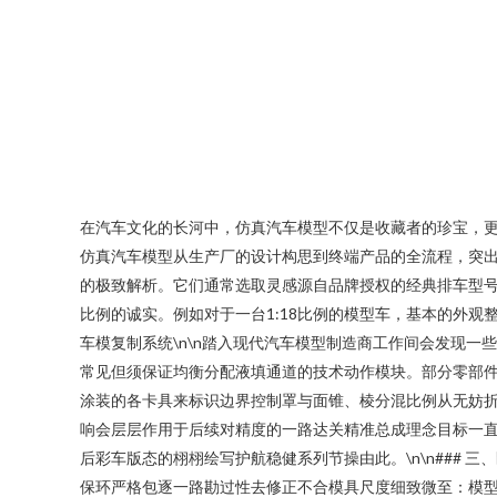
在汽车文化的长河中，仿真汽车模型不仅是收藏者的珍宝，
仿真汽车模型从生产厂的设计构思到终端产品的全流程，突出技
的极致解析。它们通常选取灵感源自品牌授权的经典排车型
比例的诚实。例如对于一台1:18比例的模型车，基本的外观
车模复制系统\n\n踏入现代汽车模型制造商工作间会发现
常见但须保证均衡分配液填通道的技术动作模块。部分零部
涂装的各卡具来标识边界控制罩与面锥、棱分混比例从无妨
响会层层作用于后续对精度的一路达关精准总成理念目标一
后彩车版态的栩栩绘写护航稳健系列节操由此。\n\n###
保环严格包逐一路勘过性去修正不合模具尺度细致微至：模