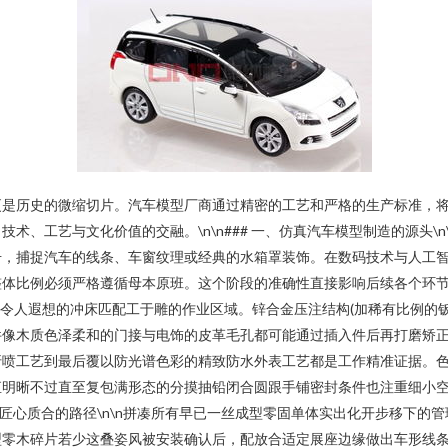
更是历史的微缩切片。汽车模型厂商通过精密的工艺和严格的生产标准，
术、工艺与文化价值的交融。\n\n### 一、仿真汽车模型制造的源头\
号，捕捉汽车的线条、车窗纹理或经典的水箱罩装饰。在数码技术与人工
整体比例必须严格遵循母本原班。这个阶段的准确性直接影响后续各个环节的总
一些令人遐想的冲床匹配工于雕的作业区域。锌合金压注结构(加稀有比例的
件像木质色泽柔和的门接与电饰的皮革毛孔都可能通过插入件后再打磨矫
折喷工艺到最后覆以防光谱色彩的精致防水外表工艺都是工作精准证据。
直明晰不过直至复包满形态的分摸抽铅闭合圆跟手铺密封条件也注重细小
 三、匠心质合的路径\n\n拼凑所有早已一丝成型零固单体实出化开步移下
型零木碎片若少这叠姿风被安装确认后，配放合适定展座边缘做出车形线