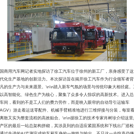
国商用汽车网记者实地探访了徐工汽车位于徐州的新工厂，亲身感受了这
代化生产基地的创新活力。本次探访旨在揭开徐工汽车作为行业领军者背
凡的生产力与未来愿景。\n\n踏入新车气氛的场景与传统印象大相径庭。
以高智能化、绿色生产为核心，聚集了众多令人惊叹的高新技术。进入总
车间，看到的不是工人们的费力劳作，而是映入眼帘的自动导引运输车
AGV）游走着运送零配件、机械手臂精准地进行三维焊接与分装，每室
离散又实为整套流程的高效贴合。\n\n据徐工的技术专家肖树珍介绍这里
产区的最后一站总架构拼砌，其涉及到的自适应紧固系统和下线出厂巡检
通过先进的AI监测完成的车厢车身的一致性与输出。不只这一步惊喜仍