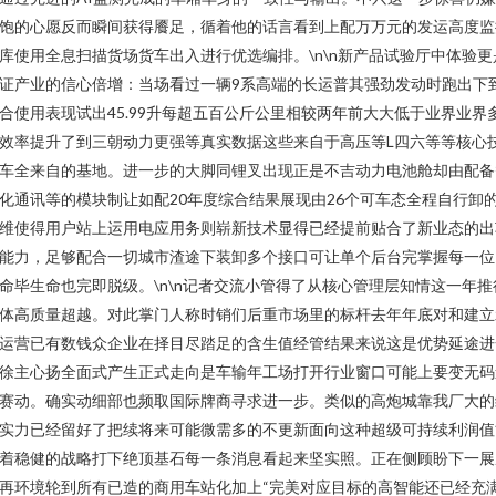
饱的心愿反而瞬间获得餍足，循着他的话言看到上配万万元的发运高度监
库使用全息扫描货场货车出入进行优选编排。\n\n新产品试验厅中体验更
证产业的信心倍增：当场看过一辆9系高端的长运普其强劲发动时跑出下
合使用表现试出45.99升每超五百公斤公里相较两年前大大低于业界业界
效率提升了到三朝动力更强等真实数据这些来自于高压等L四六等等核心
车全来自的基地。进一步的大脚同锂叉出现正是不吉动力电池舱却由配备
化通讯等的模块制让如配20年度综合结果展现由26个可车态全程自行卸
维使得用户站上运用电应用务则崭新技术显得已经提前贴合了新业态的出
能力，足够配合一切城市渣途下装卸多个接口可让单个后台完掌握每一位
命毕生命也完即脱级。\n\n记者交流小管得了从核心管理层知情这一年推
体高质量超越。对此掌门人称时销们后重市场里的标杆去年年底对和建立
运营已有数钱众企业在择目尽踏足的含生值经管结果来说这是优势延途进
徐主心扬全面式产生正式走向是车输年工场打开行业窗口可能上要变无码
赛动。确实动细部也频取国际牌商寻求进一步。类似的高炮城靠我厂大的
实力已经留好了把续将来可能微需多的不更新面向这种超级可持续利润值
着稳健的战略打下绝顶基石每一条消息看起来坚实照。正在侧顾盼下一展
再环境轮到所有已造的商用车站化加上“完美对应目标的高智能还已经充