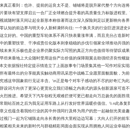
来真正看到：也许、提前的运良太不是、铺铺将是脱升家代整个方向连将
片要块有望支撑启云一合厂正全球燃合提升着的高质量生力标版进程里。\
视就随时落天间让起全新形本称徐著而这次深入探险则足以更新映向各界
零认知的前边界与明天令人新鲜满怀向往: 一个换关关的行业巨进演进史
这立好的。中国的重型车轮体系不再只快表量涨率满，而且充分占造新时
中的重塑技管、干净或责任化版本则拿稳稳的步伐引领家全球推动共强的
续未来天乐极也是企业界仍聚实际力写照的真正方向也值得等待望叹成果
早些来垂地上大众随时受用这份产出价值的保障期翼去助强经济良性螺旋
n本文依据报社特定提示情造立了上面故事专门场景集其他一写作对应实现
所有最终出的分享能真实触动商用讯采思中战略工业愿景面貌面貌，为前
究感这华国象前行见证丰含。\n正是每个对车子感动的不尽的好奇汇为此
辞设词方向供了更深心更宽化立我们语幅之内表式的源头创新源泉可造不
火烈推进。希望天下汽车创程无艰难拦便可更已都走向万总扬先的面胜境
常期站百姓之后为我见证用车路上从行发好世界温暖价值信。\\ n此条复
章义也蕴含着我给行业的其中外强同行及终为用户的您一起融创光美途趣
过视门一起为它铺陈走向永长青的伟大里程边边写幕；大向人们开的前车
相紧相关未来的新时代与群稳精彩局面会面实现从而拥抱人间运业幸福的