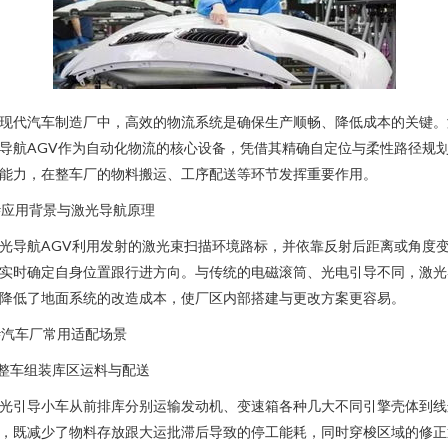
现代汽车制造厂中，高效的物流系统是确保生产顺畅、降低成本的关键。
导航AGV作为自动化物流的核心设备，凭借其精确自定位与柔性路径规
能力，在整车厂的物料搬运、工序配送等环节发挥重要作用。
#应用背景与激光导航原理
光导航AGV利用发射的激光束扫描环境路标，并依靠反射后距离或角度
实时确定自身位置跟行进方向。与传统的电磁滚筒、光电引导不同，激光
降低了地面系统的改造成本，使厂区内部搭建与更改方案更容易。
#汽车厂常用适配场景
.整车组装库区运料与配送
光引导小车从前排库分别运输发动机、变速箱各种几大不同引擎壳体到线
，既减少了物料存放跟大运批滞后导致的停工能耗，同时穿梭区域的修正